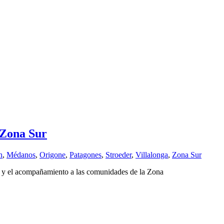
 Zona Sur
h
,
Médanos
,
Origone
,
Patagones
,
Stroeder
,
Villalonga
,
Zona Sur
a y el acompañamiento a las comunidades de la Zona