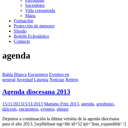
Parroquias
Sacerdotes
Vida consagrada
Mapa
Formación
Protección de menores
Sínodo
Boletín Eclesiástico
Contacto
agenda
Bahía Blanca
Encuentros
Eventos en
general
Juventud
Liturgia
Noticias
Retiros
Agenda diocesana 2013
15/11/2013
15/11/2013
Mariano Fritz
2013
,
agenda
,
arzobispo
,
diócesis
,
encuentros
,
eventos
,
obispo
Dejamos a continuación la última versión de la agenda diocesana
para el año 2013. [wpfilebase tag=file id=52 tpl=’lista_expandible’ /]