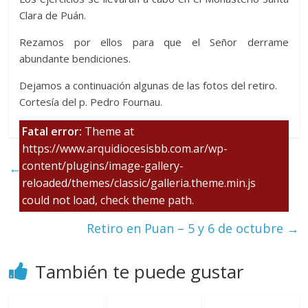
Clara de Puán.
Rezamos por ellos para que el Señor derrame
abundante bendiciones.
Dejamos a continuación algunas de las fotos del retiro.
Cortesía del p. Pedro Fournau.
Fatal error:
Theme at
https://www.arquidiocesisbb.com.ar/wp-
content/plugins/image-gallery-
←
Se acerca la capacitación de Gravida
reloaded/themes/classic/galleria.theme.min.js
could not load, check theme path.
Retiro en Puan – 5 y 6 de octubre
→
También te puede gustar