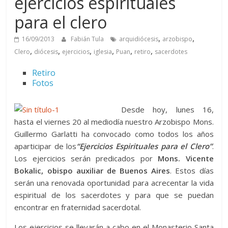
ejercicios espirituales
para el clero
,
,
16/09/2013
Fabián Tula
arquidiócesis
arzobispo
,
,
,
,
,
,
Clero
diócesis
ejercicios
iglesia
Puan
retiro
sacerdotes
Retiro
Fotos
Desde hoy, lunes 16,
hasta el viernes 20 al mediodía nuestro Arzobispo Mons.
Guillermo Garlatti ha convocado como todos los años
aparticipar de los
“Ejercicios Espirituales para el Clero”
.
Los ejercicios serán predicados por
Mons. Vicente
Bokalic, obispo auxiliar de Buenos Aires
. Estos días
serán una renovada oportunidad para acrecentar la vida
espiritual de los sacerdotes y para que se puedan
encontrar en fraternidad sacerdotal.
Los ejercicios se llevarán a cabo en el Monasterio Santa