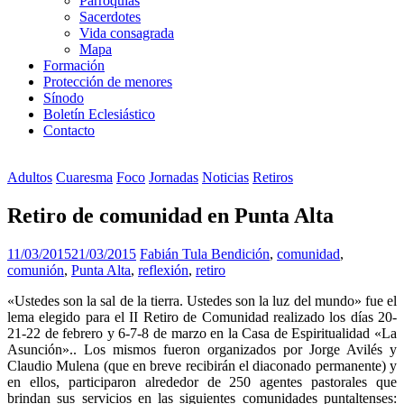
Parroquias
Sacerdotes
Vida consagrada
Mapa
Formación
Protección de menores
Sínodo
Boletín Eclesiástico
Contacto
Adultos
Cuaresma
Foco
Jornadas
Noticias
Retiros
Retiro de comunidad en Punta Alta
11/03/2015
21/03/2015
Fabián Tula
Bendición
,
comunidad
,
comunión
,
Punta Alta
,
reflexión
,
retiro
«Ustedes son la sal de la tierra. Ustedes son la luz del mundo» fue el
lema elegido para el II Retiro de Comunidad realizado los días 20-
21-22 de febrero y 6-7-8 de marzo en la Casa de Espiritualidad «La
Asunción».. Los mismos fueron organizados por Jorge Avilés y
Claudio Mulena (que en breve recibirán el diaconado permanente) y
en ellos, participaron alrededor de 250 agentes pastorales que
brindan sus servicios en las siguientes comunidades puntaltenses: