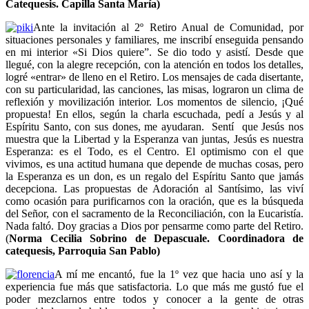
Catequesis. Capilla Santa María)
Ante la invitación al 2º Retiro Anual de Comunidad, por
situaciones personales y familiares, me inscribí enseguida pensando
en mi interior «Si Dios quiere”. Se dio todo y asistí. Desde que
llegué, con la alegre recepción, con la atención en todos los detalles,
logré «entrar» de lleno en el Retiro. Los mensajes de cada disertante,
con su particularidad, las canciones, las misas, lograron un clima de
reflexión y movilización interior. Los momentos de silencio, ¡Qué
propuesta! En ellos, según la charla escuchada, pedí a Jesús y al
Espíritu Santo, con sus dones, me ayudaran. Sentí que Jesús nos
muestra que la Libertad y la Esperanza van juntas, Jesús es nuestra
Esperanza: es el Todo, es el Centro. El optimismo con el que
vivimos, es una actitud humana que depende de muchas cosas, pero
la Esperanza es un don, es un regalo del Espíritu Santo que jamás
decepciona. Las propuestas de Adoración al Santísimo, las viví
como ocasión para purificarnos con la oración, que es la búsqueda
del Señor, con el sacramento de la Reconciliación, con la Eucaristía.
Nada faltó. Doy gracias a Dios por pensarme como parte del Retiro.
(
Norma Cecilia Sobrino de Depascuale. Coordinadora de
catequesis, Parroquia San Pablo)
A mí me encantó, fue la 1º vez que hacia uno así y la
experiencia fue más que satisfactoria. Lo que más me gustó fue el
poder mezclarnos entre todos y conocer a la gente de otras