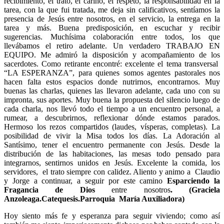
recibimiento, el trato, el cariño, el respeto, la responsabilidad en la
tarea, con la que fui tratada, me deja sin calificativos, sentíamos la
presencia de Jesús entre nosotros, en el servicio, la entrega en la
tarea y más. Buena predisposición, en escuchar y recibir
sugerencias. Muchísima colaboración entre todos, los que
llevábamos el retiro adelante. Un verdadero TRABAJO EN
EQUIPO. Me admiró la disposición y acompañamiento de los
sacerdotes. Como retirante encontré: excelente el tema transversal
“LA ESPERANZA”, para quienes somos agentes pastorales nos
hacen falta estos espacios donde nutrirnos, encontrarnos. Muy
buenas las charlas, quienes las llevaron adelante, cada uno con su
impronta, sus aportes. Muy buena la propuesta del silencio luego de
cada charla, nos llevó todo el tiempo a un encuentro personal, a
rumear, a descubrirnos, reflexionar dónde estamos parados.
Hermoso los rezos compartidos (laudes, vísperas, completas). La
posibilidad de vivir la Misa todos los días. La Adoración al
Santísimo, tener el encuentro permanente con Jesús. Desde la
distribución de las habitaciones, las mesas todo pensado para
integrarnos, sentirnos unidos en Jesús. Excelente la comida, los
servidores, el trato siempre con calidez. Aliento y animo a Claudio
y Jorge a continuar, a seguir por este camino
Esparciendo la
Fragancia de Dios
entre nosotros
. (Graciela
Anzoleaga.Catequesis.Parroquia María Auxiliadora)
Hoy siento más fe y esperanza para seguir viviendo; como así