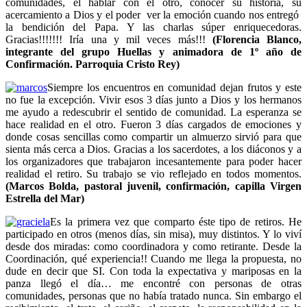
comunidades, el hablar con el otro, conocer su historia, su
acercamiento a Dios y el poder ver la emoción cuando nos entregó
la bendición del Papa. Y las charlas súper enriquecedoras.
Gracias!!!!!!! Iría una y mil veces más!!!
(Florencia Blanco,
integrante del grupo Huellas y animadora de 1º año de
Confirmación. Parroquia Cristo Rey)
Siempre los encuentros en comunidad dejan frutos y este
no fue la excepción. Vivir esos 3 días junto a Dios y los hermanos
me ayudo a redescubrir el sentido de comunidad. La esperanza se
hace realidad en el otro. Fueron 3 días cargados de emociones y
donde cosas sencillas como compartir un almuerzo sirvió para que
sienta más cerca a Dios. Gracias a los sacerdotes, a los diáconos y a
los organizadores que trabajaron incesantemente para poder hacer
realidad el retiro. Su trabajo se vio reflejado en todos momentos.
(Marcos Bolda, pastoral juvenil, confirmación, capilla Virgen
Estrella del Mar)
Es la primera vez que comparto éste tipo de retiros. He
participado en otros (menos días, sin misa), muy distintos. Y lo viví
desde dos miradas: como coordinadora y como retirante. Desde la
Coordinación, qué experiencia!! Cuando me llega la propuesta, no
dude en decir que SI. Con toda la expectativa y mariposas en la
panza llegó el día… me encontré con personas de otras
comunidades, personas que no había tratado nunca. Sin embargo el