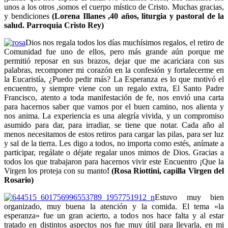
unos a los otros ,somos el cuerpo místico de Cristo. Muchas gracias,
y bendiciones
(Lorena Illanes ,40 años, liturgia y pastoral de la
salud. Parroquia Cristo Rey)
Dios nos regala todos los días muchísimos regalos, el retiro de
Comunidad fue uno de ellos, pero más grande aún porque me
permitió reposar en sus brazos, dejar que me acariciara con sus
palabras, recomponer mi corazón en la confesión y fortalecerme en
la Eucaristía, ¿Puedo pedir más? La Esperanza es lo que motivó el
encuentro, y siempre viene con un regalo extra, El Santo Padre
Francisco, atento a toda manifestación de fe, nos envió una carta
para hacernos saber que vamos por el buen camino, nos alienta y
nos anima. La experiencia es una alegría vivida, y un compromiso
asumido para dar, para irradiar, se tiene que notar. Cada año al
menos necesitamos de estos retiros para cargar las pilas, para ser luz
y sal de la tierra. Les digo a todos, no importa como estés, anímate a
participar, regálate o déjate regalar unos mimos de Dios. Gracias a
todos los que trabajaron para hacernos vivir este Encuentro ¡Que la
Virgen los proteja con su manto
! (Rosa Riottini, capilla Virgen del
Rosario)
Estuvo muy bien
organizado, muy buena la atención y la comida. El tema «la
esperanza» fue un gran acierto, a todos nos hace falta y al estar
tratado en distintos aspectos nos fue muy útil para llevarla, en mi