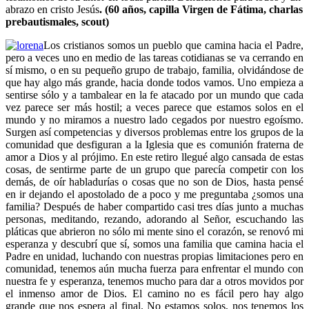
abrazo en cristo Jesús
. (60 años, capilla Virgen de Fátima, charlas
prebautismales, scout)
Los cristianos somos un pueblo que camina hacia el Padre,
pero a veces uno en medio de las tareas cotidianas se va cerrando en
sí mismo, o en su pequeño grupo de trabajo, familia, olvidándose de
que hay algo más grande, hacia donde todos vamos. Uno empieza a
sentirse sólo y a tambalear en la fe atacado por un mundo que cada
vez parece ser más hostil; a veces parece que estamos solos en el
mundo y no miramos a nuestro lado cegados por nuestro egoísmo.
Surgen así competencias y diversos problemas entre los grupos de la
comunidad que desfiguran a la Iglesia que es comunión fraterna de
amor a Dios y al prójimo. En este retiro llegué algo cansada de estas
cosas, de sentirme parte de un grupo que parecía competir con los
demás, de oír habladurías o cosas que no son de Dios, hasta pensé
en ir dejando el apostolado de a poco y me preguntaba ¿somos una
familia? Después de haber compartido casi tres días junto a muchas
personas, meditando, rezando, adorando al Señor, escuchando las
pláticas que abrieron no sólo mi mente sino el corazón, se renovó mi
esperanza y descubrí que sí, somos una familia que camina hacia el
Padre en unidad, luchando con nuestras propias limitaciones pero en
comunidad, tenemos aún mucha fuerza para enfrentar el mundo con
nuestra fe y esperanza, tenemos mucho para dar a otros movidos por
el inmenso amor de Dios. El camino no es fácil pero hay algo
grande que nos espera al final. No estamos solos, nos tenemos los