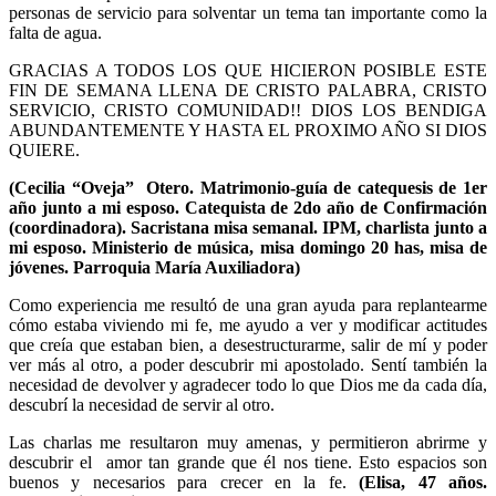
personas de servicio para solventar un tema tan importante como la
falta de agua.
GRACIAS A TODOS LOS QUE HICIERON POSIBLE ESTE
FIN DE SEMANA LLENA DE CRISTO PALABRA, CRISTO
SERVICIO, CRISTO COMUNIDAD!! DIOS LOS BENDIGA
ABUNDANTEMENTE Y HASTA EL PROXIMO AÑO SI DIOS
QUIERE.
(Cecilia “Oveja” Otero. Matrimonio-guía de catequesis de 1er
año junto a mi esposo. Catequista de 2do año de Confirmación
(coordinadora). Sacristana misa semanal. IPM, charlista junto a
mi esposo. Ministerio de música, misa domingo 20 has, misa de
jóvenes. Parroquia María Auxiliadora)
Como experiencia me resultó de una gran ayuda para replantearme
cómo estaba viviendo mi fe, me ayudo a ver y modificar actitudes
que creía que estaban bien, a desestructurarme, salir de mí y poder
ver más al otro, a poder descubrir mi apostolado. Sentí también la
necesidad de devolver y agradecer todo lo que Dios me da cada día,
descubrí la necesidad de servir al otro.
Las charlas me resultaron muy amenas, y permitieron abrirme y
descubrir el amor tan grande que él nos tiene. Esto espacios son
buenos y necesarios para crecer en la fe.
(Elisa, 47 años.