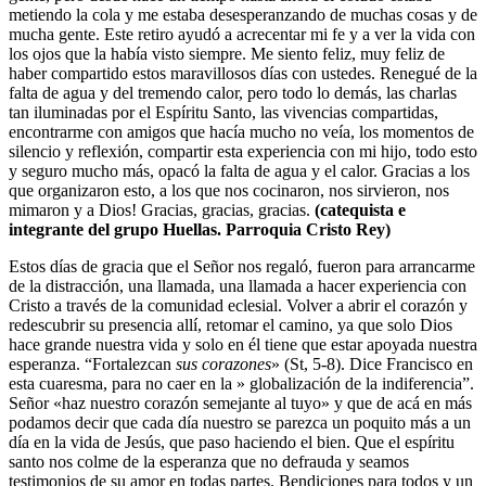
metiendo la cola y me estaba desesperanzando de muchas cosas y de
mucha gente. Este retiro ayudó a acrecentar mi fe y a ver la vida con
los ojos que la había visto siempre. Me siento feliz, muy feliz de
haber compartido estos maravillosos días con ustedes. Renegué de la
falta de agua y del tremendo calor, pero todo lo demás, las charlas
tan iluminadas por el Espíritu Santo, las vivencias compartidas,
encontrarme con amigos que hacía mucho no veía, los momentos de
silencio y reflexión, compartir esta experiencia con mi hijo, todo esto
y seguro mucho más, opacó la falta de agua y el calor. Gracias a los
que organizaron esto, a los que nos cocinaron, nos sirvieron, nos
mimaron y a Dios! Gracias, gracias, gracias.
(catequista e
integrante del grupo Huellas. Parroquia Cristo Rey)
Estos días de gracia que el Señor nos regaló, fueron para arrancarme
de la distracción, una llamada, una llamada a hacer experiencia con
Cristo a través de la comunidad eclesial. Volver a abrir el corazón y
redescubrir su presencia allí, retomar el camino, ya que solo Dios
hace grande nuestra vida y solo en él tiene que estar apoyada nuestra
esperanza. “Fortalezcan
sus corazones
» (St, 5-8). Dice Francisco en
esta cuaresma, para no caer en la » globalización de la indiferencia”.
Señor «haz nuestro corazón semejante al tuyo» y que de acá en más
podamos decir que cada día nuestro se parezca un poquito más a un
día en la vida de Jesús, que paso haciendo el bien. Que el espíritu
santo nos colme de la esperanza que no defrauda y seamos
testimonios de su amor en todas partes. Bendiciones para todos y un