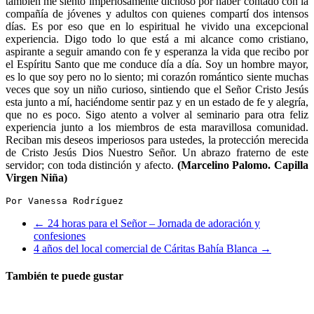
también me siento imperiosamente dichoso por haber contado con la
compañía de jóvenes y adultos con quienes compartí dos intensos
días. Es por eso que en lo espiritual he vivido una excepcional
experiencia. Digo todo lo que está a mi alcance como cristiano,
aspirante a seguir amando con fe y esperanza la vida que recibo por
el Espíritu Santo que me conduce día a día. Soy un hombre mayor,
es lo que soy pero no lo siento; mi corazón romántico siente muchas
veces que soy un niño curioso, sintiendo que el Señor Cristo Jesús
esta junto a mí, haciéndome sentir paz y en un estado de fe y alegría,
que no es poco. Sigo atento a volver al seminario para otra feliz
experiencia junto a los miembros de esta maravillosa comunidad.
Reciban mis deseos imperiosos para ustedes, la protección merecida
de Cristo Jesús Dios Nuestro Señor. Un abrazo fraterno de este
servidor; con toda distinción y afecto.
(Marcelino Palomo. Capilla
Virgen Niña)
Por Vanessa Rodríguez
←
24 horas para el Señor – Jornada de adoración y
confesiones
4 años del local comercial de Cáritas Bahía Blanca
→
También te puede gustar