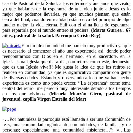
caso de Pastoral de la Salud, a los enfermos y ancianos que visito,
ya que hablarles de la esperanza de una vida junto a Jesús es lo
mejor que podemos llevarles, ya que muchos piensan que están
cerca del final, cuando en realidad están cerca del principio de algo
mucho mejor, la vida eterna. Salí con el alma llena de esperanza,
para repartirla por el mundo entero si pudiera.
(Marta Gurrea , 67
años, pastoral de la salud. Parroquia Cristo Rey)
El retiro de comunidad me pareció muy productivo ya que
es necesario al comenzar el año una experiencia así, donde poder
reencontrarnos con Dios en el hermano, en el sacerdote, en la
Iglesia. Una Iglesia que día a día, con retiros como este, demuestra
que es una Iglesia viva!!! Me gusta la idea de que los retiros se
realicen en comunidad, ya que es significativo compartir con gente
de diversas edades. Estando y observando a los que ya han hecho
experiencia es como uno puede crecer. ‘’La esperanza’’ como tema
central del retiro me pareció muy interesante debido a los tiempos
en los que vivimos.
(Micaela Monzón Gieco, pastoral de
juventud, capilla Virgen Estrella del Mar)
«…Por naturaleza la parroquia está llamada a ser una Comunión de
fe y, una comunidad orgánica de comunidades, de familias y de
personas; especialmente una comunidad misionera…”; «…Las