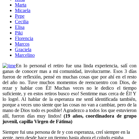
Marta
Micaela
Pepe
Cecilia
Elisa
Piki
Florencia
Marcos
Graciela
Marcelino
En lo personal el retiro fue una linda experiencia, salí con
ganas de conocer mas a mi comunidad, involucrarme. Esos 3 días
fueron de reflexión, pensé en muchas cosas que por ahí en el resto
del año no. Tuve muchos momentos de reencuentro con Dios, de
rezar y hablar con Él! Muchas veces no le dedico el tiempo
suficiente, y en estos retiros busco eso! Sentirme mas cerca de Él! Y
lo logré. Al hablar de la esperanza me sentí identificada también,
porque a veces uno siente que las cosas no van a cambiar, pero de la
mano de Dios todo es posible! Agradezco a todos los que estuvieron
allí, fueron días muy lindos!
(19 años, coordinadora de grupo
juvenil, capilla Virgen de Fátima)
Siempre fui una persona de fe y con esperanza, creí siempre en la
gente, pero desde hace un tiempo hasta ahora el coludo estaba