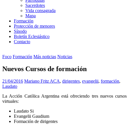
Parroquias
Sacerdotes
Vida consagrada
Mapa
Formación
Protección de menores
Sínodo
Boletín Eclesiástico
Contacto
Foco
Formación
Más noticias
Noticias
Nuevos Cursos de formación
21/04/2016
Mariano Fritz
ACA
,
dirigentes
,
evangelii
,
formación
,
Laudato
La Acción Católica Argentina está ofreciendo tres nuevos cursos
virtuales:
Laudato Si
Evangelii Gaudium
Formación de dirigentes