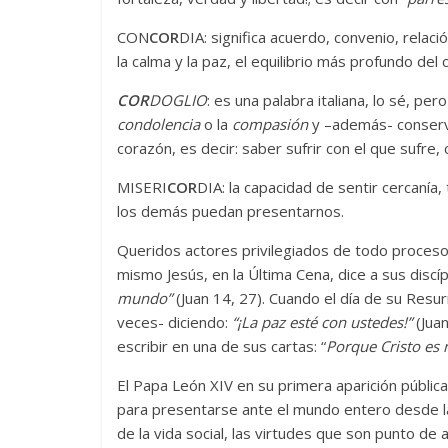
CON
COR
DIA: significa acuerdo, convenio, relaci
la calma y la paz, el equilibrio más profundo del 
COR
DOGLIO
: es una palabra italiana, lo sé, 
condolencia
o la
compasión
y –además- conserva 
corazón, es decir: saber sufrir con el que sufre
MISERI
COR
DIA: la capacidad de sentir cercanía,
los demás puedan presentarnos.
Queridos actores privilegiados de todo proceso 
mismo Jesús, en la Última Cena, dice a sus discíp
mundo”
(Juan 14, 27). Cuando el día de su Resur
veces- diciendo:
“¡La paz esté con ustedes!”
(Juan
escribir en una de sus cartas: “
Porque Cristo es 
El Papa León XIV en su primera aparición públic
para presentarse ante el mundo entero desde la
de la vida social, las virtudes que son punto de 