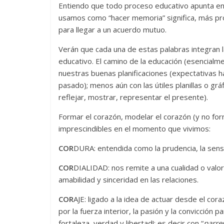
Entiendo que todo proceso educativo apunta en 
usamos como “hacer memoria” significa, más pro
para llegar a un acuerdo mutuo.
Verán que cada una de estas palabras integran l
educativo. El camino de la educación (esencialm
nuestras buenas planificaciones (expectativas ha
pasado); menos aún con las útiles planillas o gr
reflejar, mostrar, representar el presente).
Formar el corazón, modelar el corazón (y no form
imprescindibles en el momento que vivimos:
COR
DURA: entendida como la prudencia, la sensat
COR
DIALIDAD: nos remite a una cualidad o valor
amabilidad y sinceridad en las relaciones.
COR
AJE: ligado a la idea de actuar desde el co
por la fuerza interior, la pasión y la convicción
fortaleza, verdad y libertad!; es decir con “
parre