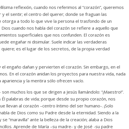
llísima reflexión, cuando nos referimos al “corazón”, queremos
 y el sentir; el centro del querer; donde se fraguan las
e otorga a todo lo que vive la persona el trasfondo de un
e Dios cuando nos habla del corazón se refiere a aquello que
amientos superficiales que nos confunden. El corazón es
uede engañar ni disimular. Suele indicar las verdaderas
 quiere; es el lugar de los secretos, de la propia verdad
 y el engaño dañan y pervierten el corazón. Sin embargo, en el
os. En el corazón anidan los proyectos para nuestra vida, nada
 apariencia y la mentira sólo ofrecen vacío.
son muchos los que se dirigen a Jesús llamándolo: “¡Maestro!”.
Él palabras de vida; porque desde su propio corazón, nos
e llevan al corazón –centro íntimo del ser humano-. ¡Solo
abla de Dios como su Padre desde la eternidad. Siendo a la
 “maravilla” ante la belleza de la creación; alaba a Dios
ncillos. Aprende de María –su madre- y de José -su padre