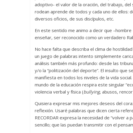
adoptivo- el valor de la oración, del trabajo, de
rodean aprende de todos y cada uno de ellos: d
diversos oficios, de sus discípulos, etc.
En este sentido me animo a decir que –hombre 
enseñar, ser reconocido como un verdadero Rab
No hace falta que describa el clima de hostilid
un juego de palabras intento simplemente carica
análisis también más profundo: desde las tribunas
y/o la “politización del deporte”. El insulto que
manifiesta en todos los niveles de la vida social
mundo de la educación respira este singular “e
violencia verbal y física (
bullying
, abusos, rencor
Quisiera expresar mis mejores deseos del corazó
reflexión. Usaré palabras que dicen cierta refe
RECORDAR expresa la necesidad de “volver a pas
sencillo; que las puedan transmitir con el pensam