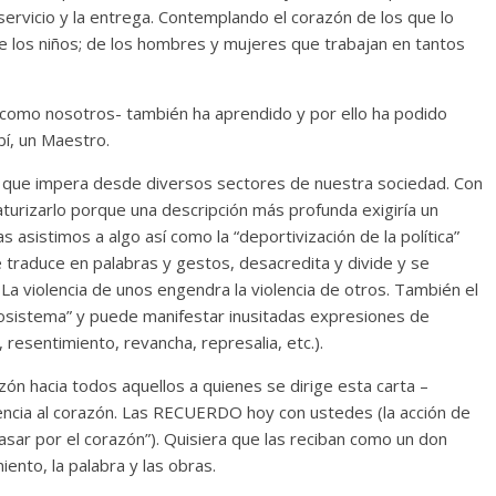
l servicio y la entrega. Contemplando el corazón de los que lo
e los niños; de los hombres y mujeres que trabajan en tantos
como nosotros- también ha aprendido y por ello ha podido
í, un Maestro.
ad que impera desde diversos sectores de nuestra sociedad. Con
turizarlo porque una descripción más profunda exigiría un
 asistimos a algo así como la “deportivización de la política”
 se traduce en palabras y gestos, desacredita y divide y se
. La violencia de unos engendra la violencia de otros. También el
cosistema” y puede manifestar inusitadas expresiones de
, resentimiento, revancha, represalia, etc.).
n hacia todos aquellos a quienes se dirige esta carta –
rencia al corazón. Las RECUERDO hoy con ustedes (la acción de
ar por el corazón”). Quisiera que las reciban como un don
iento, la palabra y las obras.