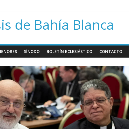
rávida
bre Papa Francisco
is de Bahía Blanca
sión del día del niño por nacer
MENORES
SÍNODO
BOLETÍN ECLESIÁSTICO
CONTACTO