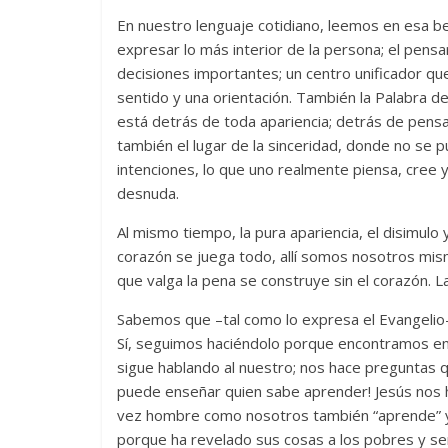
En nuestro lenguaje cotidiano, leemos en esa be
expresar lo más interior de la persona; el pensar
decisiones importantes; un centro unificador qu
sentido y una orientación. También la Palabra d
está detrás de toda apariencia; detrás de pens
también el lugar de la sinceridad, donde no se p
intenciones, lo que uno realmente piensa, cree y
desnuda.
Al mismo tiempo, la pura apariencia, el disimulo
corazón se juega todo, allí somos nosotros mism
que valga la pena se construye sin el corazón. La
Sabemos que –tal como lo expresa el Evangelio- 
Sí, seguimos haciéndolo porque encontramos en 
sigue hablando al nuestro; nos hace preguntas qu
puede enseñar quien sabe aprender! Jesús nos h
vez hombre como nosotros también “aprende” y se
porque ha revelado sus cosas a los pobres y se