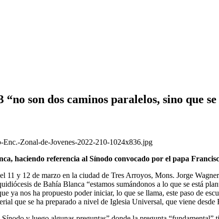
3 “no son dos caminos paralelos, sino que s
nca, haciendo referencia al Sínodo convocado por el papa Francisc
 el 11 y 12 de marzo en la ciudad de Tres Arroyos, Mons. Jorge Wagner
uidiócesis de Bahía Blanca “estamos sumándonos a lo que se está plant
que ya nos ha propuesto poder iniciar, lo que se llama, este paso de es
terial que se ha preparado a nivel de Iglesia Universal, que viene de
 el Sínodo y luego algunas preguntas” donde la pregunta “fundamental” t