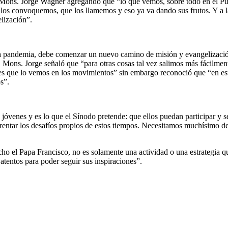
jo Mons. Jorge Wagner agregando que “lo que vemos, sobre todo en el P
e los convoquemos, que los llamemos y eso ya va dando sus frutos. Y a 
lización”.
n la pandemia, debe comenzar un nuevo camino de misión y evangelizac
ons. Jorge señaló que “para otras cosas tal vez salimos más fácilmente,
ores que lo vemos en los movimientos” sin embargo reconoció que “en es
s”.
s jóvenes y es lo que el Sínodo pretende: que ellos puedan participar y
rentar los desafíos propios de estos tiempos. Necesitamos muchísimo de e
 el Papa Francisco, no es solamente una actividad o una estrategia qu
 atentos para poder seguir sus inspiraciones”.