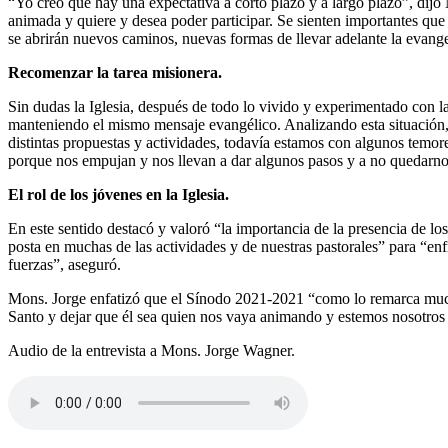
“Yo creo que hay una expectativa a corto plazo y a largo plazo”, di
animada y quiere y desea poder participar. Se sienten importantes qu
se abrirán nuevos caminos, nuevas formas de llevar adelante la evange
Recomenzar la tarea misionera.
Sin dudas la Iglesia, después de todo lo vivido y experimentado co
manteniendo el mismo mensaje evangélico. Analizando esta situación, M
distintas propuestas y actividades, todavía estamos con algunos tem
porque nos empujan y nos llevan a dar algunos pasos y a no quedarno
El rol de los jóvenes en la Iglesia.
En este sentido destacó y valoró “la importancia de la presencia de lo
posta en muchas de las actividades y de nuestras pastorales” para “enf
fuerzas”, aseguró.
Mons. Jorge enfatizó que el Sínodo 2021-2021 “como lo remarca mucho
Santo y dejar que él sea quien nos vaya animando y estemos nosotros
Audio de la entrevista a Mons. Jorge Wagner.