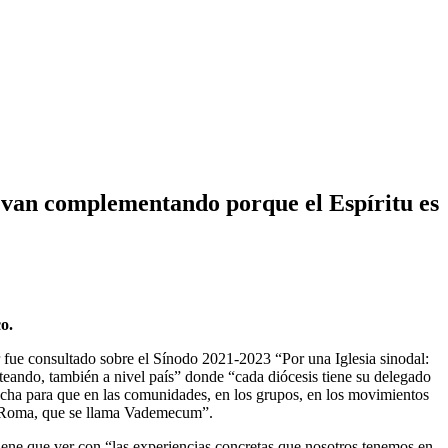
e van complementando porque el Espíritu es
o.
 fue consultado sobre el Sínodo 2021-2023 “Por una Iglesia sinodal:
eando, también a nivel país” donde “cada diócesis tiene su delegado
cucha para que en las comunidades, en los grupos, en los movimientos
sde Roma, que se llama Vademecum”.
iene que ver con “las experiencias concretas que nosotros tenemos en