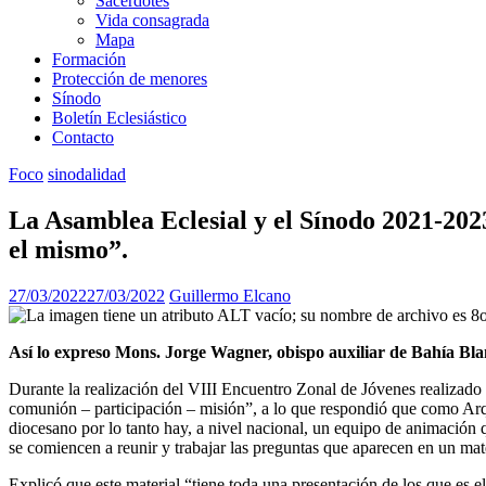
Sacerdotes
Vida consagrada
Mapa
Formación
Protección de menores
Sínodo
Boletín Eclesiástico
Contacto
Foco
sinodalidad
La Asamblea Eclesial y el Sínodo 2021-202
el mismo”.
27/03/2022
27/03/2022
Guillermo Elcano
Así lo expreso Mons. Jorge Wagner, obispo auxiliar de Bahía Bla
Durante la realización del VIII Encuentro Zonal de Jóvenes realizado
comunión – participación – misión”, a lo que respondió que como Arq
diocesano por lo tanto hay, a nivel nacional, un equipo de animación 
se comiencen a reunir y trabajar las preguntas que aparecen en un ma
Explicó que este material “tiene toda una presentación de los que es