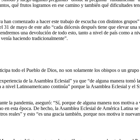
juntos, qué frutos logramos en ese camino y también qué dificultades te
ya han comenzado a hacer este trabajo de escucha con distintos grupos” 
l 31 de mayo de este año “cada diócesis después tiene que elevar una s
tendremos una devolución de todo esto, tanto a nivel de país como a ni
 venía haciendo tradicionalmente”.
ipa todo el Pueblo de Dios, no son solamente los obispos o un grupo de
xperiencia de la Asamblea Eclesial” ya que “de alguna manera tomó la 
ea a nivel Latinoamericano continúa” porque la Asamblea Eclesial y el 
rante la pandemia, aseguró: “Sí, porque de alguna manera nos motiva a v
o en esta época. De hecho, la Asamblea Eclesial de América Latina se h
tros reales” y esto “es una gracia también, porque nos motiva ir nuevame