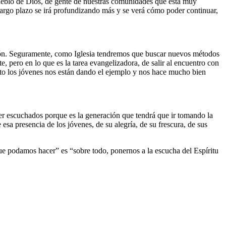
ueblo de Dios, de gente de nuestras comunidades que está muy
largo plazo se irá profundizando más y se verá cómo poder continuar,
ión. Seguramente, como Iglesia tendremos que buscar nuevos métodos
 pero en lo que es la tarea evangelizadora, de salir al encuentro con
to los jóvenes nos están dando el ejemplo y nos hace mucho bien
 ser escuchados porque es la generación que tendrá que ir tomando la
sa presencia de los jóvenes, de su alegría, de su frescura, de sus
e podamos hacer” es “sobre todo, ponernos a la escucha del Espíritu