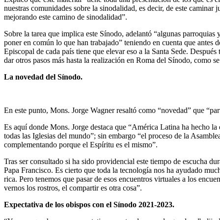
nuestras comunidades sobre la sinodalidad, es decir, de este caminar 
mejorando este camino de sinodalidad”.
Sobre la tarea que implica este Sínodo, adelantó “algunas parroquias 
poner en común lo que han trabajado” teniendo en cuenta que antes de
Episcopal de cada país tiene que elevar eso a la Santa Sede. Después 
dar otros pasos más hasta la realización en Roma del Sínodo, como se
La novedad del Sínodo.
En este punto, Mons. Jorge Wagner resaltó como “novedad” que “partic
Es aquí donde Mons. Jorge destaca que “América Latina ha hecho la e
todas las Iglesias del mundo”; sin embargo “el proceso de la Asambl
complementando porque el Espíritu es el mismo”.
Tras ser consultado si ha sido providencial este tiempo de escucha du
Papa Francisco. Es cierto que toda la tecnología nos ha ayudado much
rica. Pero tenemos que pasar de esos encuentros virtuales a los encuen
vernos los rostros, el compartir es otra cosa”.
Expectativa de los obispos con el Sínodo 2021-2023.