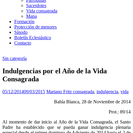
Parroquias
Sacerdotes
Vida consagrada
Mapa
Formación
Protección de menores
Sínodo
Boletín Eclesiástico
Contacto
Sin categoría
Indulgencias por el Año de la Vida
Consagrada
05/12/2014
09/03/2015
Mariano Fritz
consagrada
,
indulgencia
,
vida
Bahía Blanca, 28 de Noviembre de 2014
Prot.: 89/14
Al momento de dar inicio al Año de la Vida Consagrada, el Santo
Padre ha establecido que se pueda ganar indulgencia plenaria
especial desde el primer domingo de Adviento de 2014 hasta el 2 de