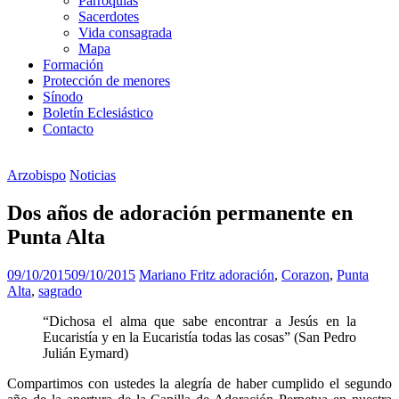
Parroquias
Sacerdotes
Vida consagrada
Mapa
Formación
Protección de menores
Sínodo
Boletín Eclesiástico
Contacto
Arzobispo
Noticias
Dos años de adoración permanente en
Punta Alta
09/10/2015
09/10/2015
Mariano Fritz
adoración
,
Corazon
,
Punta
Alta
,
sagrado
“Dichosa el alma que sabe encontrar a Jesús en la
Eucaristía y en la Eucaristía todas las cosas” (San Pedro
Julián Eymard)
Compartimos con ustedes la alegría de haber cumplido el segundo