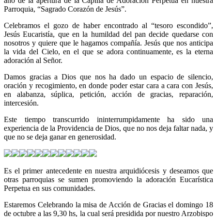
año de la apertura de la Capilla de Adoración Perpetua en nuestra
Parroquia, “Sagrado Corazón de Jesús”.
Celebramos el gozo de haber encontrado al “tesoro escondido”,
Jesús Eucaristía, que en la humildad del pan decide quedarse con
nosotros y quiere que le hagamos compañía. Jesús que nos anticipa
la vida del Cielo, en el que se adora continuamente, es la eterna
adoración al Señor.
Damos gracias a Dios que nos ha dado un espacio de silencio,
oración y recogimiento, en donde poder estar cara a cara con Jesús,
en alabanza, súplica, petición, acción de gracias, reparación,
intercesión.
Este tiempo transcurrido ininterrumpidamente ha sido una
experiencia de la Providencia de Dios, que no nos deja faltar nada, y
que no se deja ganar en generosidad.
Es el primer antecedente en nuestra arquidiócesis y deseamos que
otras parroquias se sumen promoviendo la adoración Eucarística
Perpetua en sus comunidades.
Estaremos Celebrando la misa de Acción de Gracias el domingo 18
de octubre a las 9,30 hs, la cual será presidida por nuestro Arzobispo