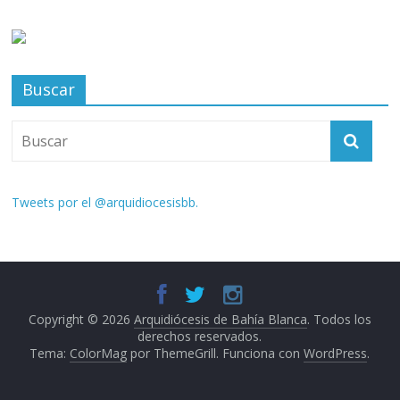
Buscar
Tweets por el @arquidiocesisbb.
Copyright © 2026
Arquidiócesis de Bahía Blanca
. Todos los
derechos reservados.
Tema:
ColorMag
por ThemeGrill. Funciona con
WordPress
.