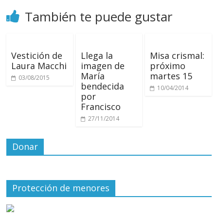
También te puede gustar
Vestición de
Llega la
Misa crismal:
Laura Macchi
imagen de
próximo
María
martes 15
03/08/2015
bendecida
10/04/2014
por
Francisco
27/11/2014
Donar
Protección de menores