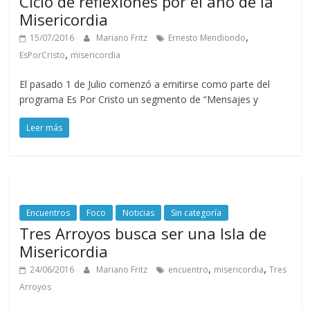
Ciclo de reflexiones por el año de la
Misericordia
,
15/07/2016
Mariano Fritz
Ernesto Mendiondo
,
EsPorCristo
misericordia
El pasado 1 de Julio comenzó a emitirse como parte del
programa Es Por Cristo un segmento de “Mensajes y
Leer más
Encuentros
Foco
Noticias
Sin categoría
Tres Arroyos busca ser una Isla de
Misericordia
,
,
24/06/2016
Mariano Fritz
encuentro
misericordia
Tres
Arroyos