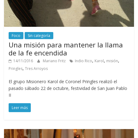
Foco
Sin categoría
Una misión para mantener la llama
de la fe encendida
,
,
,
14/11/2016
Mariano Fritz
Indio Rico
Karol
misión
,
Pringles
Tres Arroyos
El grupo Misionero Karol de Coronel Pringles realizó el
pasado sábado 22 de octubre, festividad de San Juan Pablo
II
Leer más