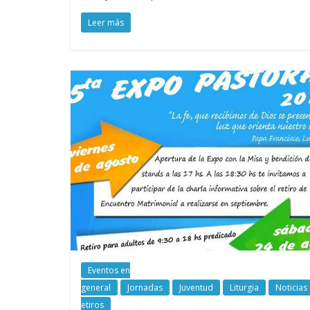
Leer más
Eventos en
general
Jornadas
Juventud
Liturgia
Noticias
etiros