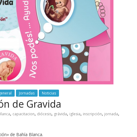
general
Jornadas
Noticias
ión de Gravida
,
,
,
,
,
,
,
Blanca
capacitacion
diócesis
grávida
iglesia
inscripción
jornada
ción» de Bahía Blanca.