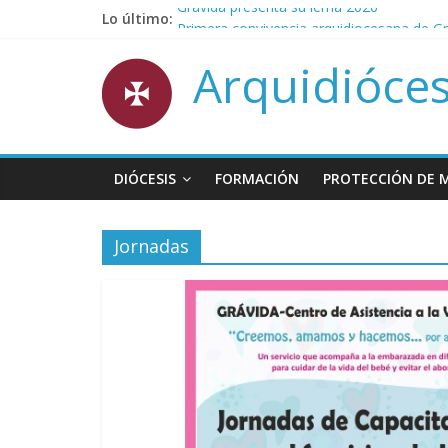
Saltar
Grávida presenta su lema 2026
Lo último:
al
Primera convivencia arquidiocesana de G
contenido
Invitación al lanzamiento de la cátedra li
Arquidióces
Mensaje pascual a todo el Pueblo fiel
Mensaje de la Pastoral de la Vida con oca
DIÓCESIS
FORMACIÓN
PROTECCIÓN DE 
Jornadas