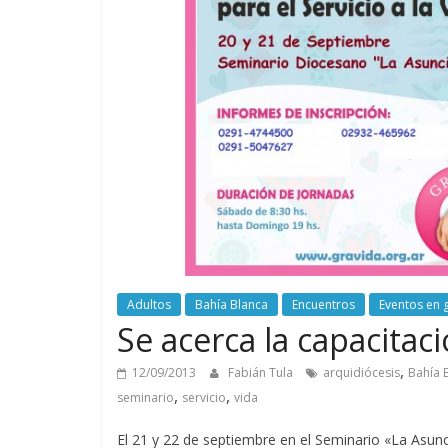
Adultos
Bahía Blanca
Encuentros
Eventos en 
Se acerca la capacitac
,
12/09/2013
Fabián Tula
arquidiócesis
Bahía 
,
,
seminario
servicio
vida
El 21 y 22 de septiembre en el Seminario «La Asun