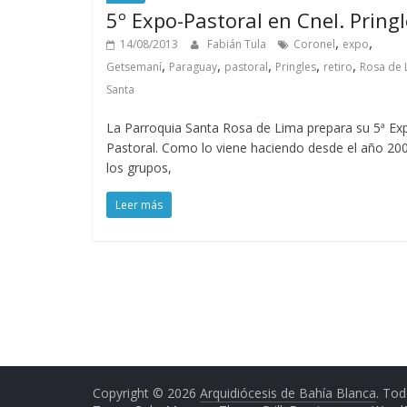
5º Expo-Pastoral en Cnel. Pring
,
,
14/08/2013
Fabián Tula
Coronel
expo
,
,
,
,
,
Getsemaní
Paraguay
pastoral
Pringles
retiro
Rosa de 
Santa
La Parroquia Santa Rosa de Lima prepara su 5ª Ex
Pastoral. Como lo viene haciendo desde el año 20
los grupos,
Leer más
Copyright © 2026
Arquidiócesis de Bahía Blanca
. Tod