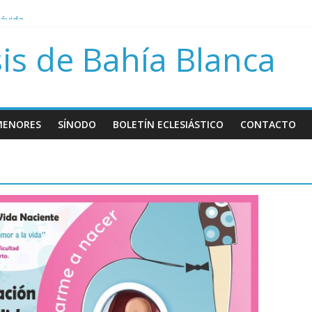
rávida
bre Papa Francisco
is de Bahía Blanca
sión del día del niño por nacer
MENORES
SÍNODO
BOLETÍN ECLESIÁSTICO
CONTACTO