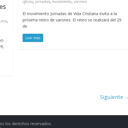
,
,
,
iglesia
jornadas
movimiento
varones
les
El movimiento Jornadas de Vida Cristiana invita a la
próxima retiro de varones. El retiro se realizará del 29
,
Lima
de
Leer más
po
09,
Siguiente 
os los derechos reservados.