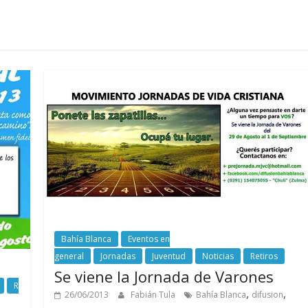
Bahía Blanca
Eventos en
general
Jornadas
Juventud
Noticias
Retiros
Se viene la Jornada de Varones
R
,
,
26/06/2013
Fabián Tula
Bahía Blanca
difusion