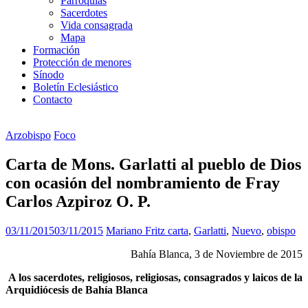
Parroquias
Sacerdotes
Vida consagrada
Mapa
Formación
Protección de menores
Sínodo
Boletín Eclesiástico
Contacto
Arzobispo
Foco
Carta de Mons. Garlatti al pueblo de Dios
con ocasión del nombramiento de Fray
Carlos Azpiroz O. P.
03/11/2015
03/11/2015
Mariano Fritz
carta
,
Garlatti
,
Nuevo
,
obispo
Bahía Blanca, 3 de Noviembre de 2015
A los sacerdotes, religiosos, religiosas, consagrados y laicos de la
Arquidiócesis de Bahía Blanca