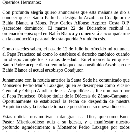
Queridos Hermanos:
Con profunda alegría quiero anunciarles que esta mañana se dio a
conocer que el Santo Padre ha designado Arzobispo Coadjutor de
Bahía Blanca a Mons. Fray Carlos Alfonso Azpiroz Costa O.P.
(sacerdote dominico). El martes 22 de Diciembre recibirá la
ordenación episcopal en Bahía Blanca y comenzará a acompañarme
en la conducción pastoral de esta querida Arquidiócesis.
Como ustedes saben, el pasado 12 de Julio he ofrecido mi renuncia
al Papa Francisco tal como lo establece el derecho canónico cuando
un obispo cumple los 75 años de edad. En el momento en que el
Santo Padre acepte dicha renuncia quedará constituido Arzobispo de
Bahía Blanca el actual arzobispo Coadjutor.
Juntamente con la noticia anterior la Santa Sede ha comunicado que
Monseñor Pedro María Laxague, quien se desempeña como Vicario
General y Obispo Auxiliar de esta Arquidiócesis, fue nombrado por
el Papa Francisco, Obispo titular de la Diócesis de Zárate-Campana.
Oportunamente se establecerá la fecha de despedida de nuestra
Arquidiócesis y la fecha de toma de posesión en su nueva diócesis.
Estas noticias nos motivan a dar gracias a Dios, que como Buen
Pastor Misericordioso guía a su Iglesia, y a manifestar nuestro
profundo agradecimiento a Monseñor Pedro Laxague por todos