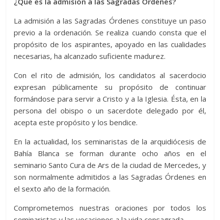
¿Qué es la admisión a las Sagradas Órdenes?
https://www.arquidiocesisbb.com.ar/wp-
content/plugins/image-gallery-
La admisión a las Sagradas Órdenes constituye un paso
reloaded/themes/classic/galleria.theme.min.js
previo a la ordenación. Se realiza cuando consta que el
could not load, check theme path.
propósito de los aspirantes, apoyado en las cualidades
necesarias, ha alcanzado suficiente madurez.
Con el rito de admisión, los candidatos al sacerdocio
expresan públicamente su propósito de continuar
formándose para servir a Cristo y a la Iglesia. Ésta, en la
persona del obispo o un sacerdote delegado por él,
acepta este propósito y los bendice.
En la actualidad, los seminaristas de la arquidiócesis de
Bahía Blanca se forman durante ocho años en el
seminario Santo Cura de Ars de la ciudad de Mercedes, y
son normalmente admitidos a las Sagradas Órdenes en
el sexto año de la formación.
Comprometemos nuestras oraciones por todos los
seminaristas y las vocaciones a la vida consagrada.