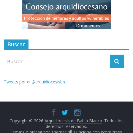
Buscar
Tweets por el @arquidiocesisbb.
Copyright © 2026
Arquidiócesis de Bahía Blanca
. Todos los
derechos reservados.
Tema:
ColorMag
por ThemeGrill. Funciona con
WordPress
.