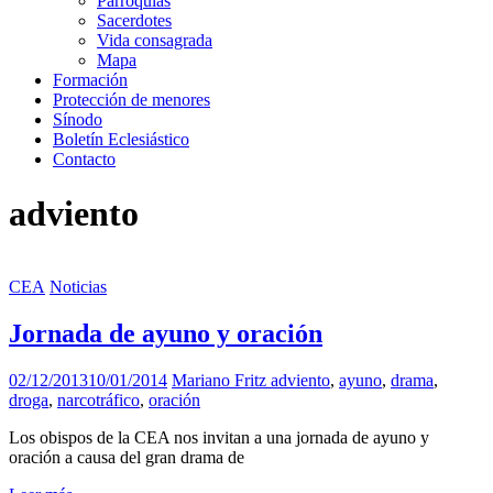
Parroquias
Sacerdotes
Vida consagrada
Mapa
Formación
Protección de menores
Sínodo
Boletín Eclesiástico
Contacto
adviento
CEA
Noticias
Jornada de ayuno y oración
02/12/2013
10/01/2014
Mariano Fritz
adviento
,
ayuno
,
drama
,
droga
,
narcotráfico
,
oración
Los obispos de la CEA nos invitan a una jornada de ayuno y
oración a causa del gran drama de