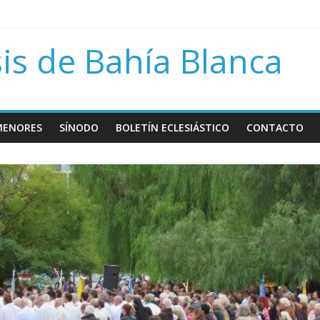
rávida
bre Papa Francisco
is de Bahía Blanca
sión del día del niño por nacer
MENORES
SÍNODO
BOLETÍN ECLESIÁSTICO
CONTACTO