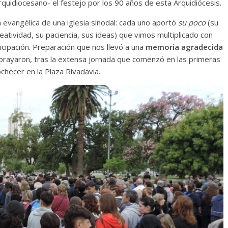
uidiocesano- el festejo por los 90 años de esta Arquidiócesis.
evangélica de una iglesia sinodal: cada uno aportó
su poco
(su
eatividad, su paciencia, sus ideas) que vimos multiplicado con
icipación. Preparación que nos llevó a una
memoria agradecida
, subrayaron, tras la extensa jornada que comenzó en las primeras
checer en la Plaza Rivadavia.