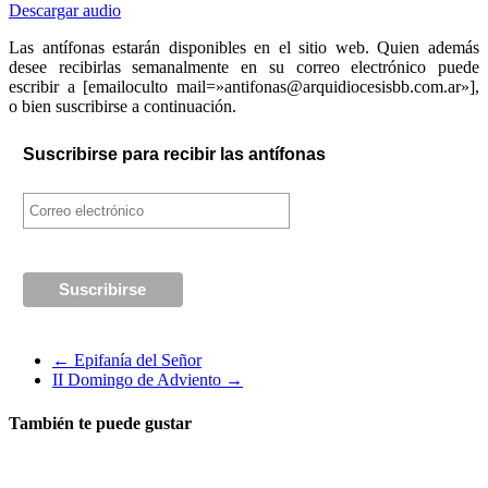
Descargar audio
Las antífonas estarán disponibles en el sitio web. Quien además
desee recibirlas semanalmente en su correo electrónico puede
escribir a [emailoculto mail=»antifonas@arquidiocesisbb.com.ar»],
o bien suscribirse a continuación.
Suscribirse para recibir las antífonas
←
Epifanía del Señor
II Domingo de Adviento
→
También te puede gustar